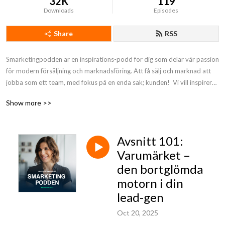
32K
119
Downloads
Episodes
Share
RSS
Smarketingpodden är en inspirations-podd för dig som delar vår passion 
för modern försäljning och marknadsföring. Att få sälj och marknad att 
jobba som ett team, med fokus på en enda sak; kunden!  Vi vill inspirera 
dig till att sätta en sälj- och marknadskultur i väggarna. Varför? För vi vet 
Show more >>
att det skapar en grym tillväxtkraft! Vi kallar det ”Growth by 
Smarketing”.

Avsnitt 101:
Tillsammans med våra gäster i podden har vi över 100 års erfarenhet 
inom försäljning och marknadsföring. Och konceptet för podden är 
Varumärket –
enkel: du frågar och vi svarar! Vi vill dela med oss av all vår kunskap och 
den bortglömda
inspirera fler till att köra smarketing fullt ut. För att vi vet att det kommer 
motorn i din
att leda till en mer lönsam och långsiktigt tillväxtresa. Vad väntar du på - 
lead-gen
fråga på!
Oct 20, 2025